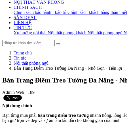
NỘI THẤT VĂN PHÒNG
CHÍNH SÁCH
Chính sách bảo hành - bảo trì
Chính sách khách hàng thân thiết
SĂN DEAL
LIÊN HỆ
TIN TỨC
Xu hướng nội thất
Nội thất phòng khách
Nội thất phòng ngủ
Nộ
Trang chủ
Tin tức
Nội thất phòng ngủ
Bàn Trang Điểm Treo Tường Đa Năng - Nhỏ Gọn - Tiện lợi
Bàn Trang Điểm Treo Tường Đa Năng - Nhỏ
Admin Web -
189
Nội dung chính
Bạn từng mua phải
bàn trang điểm treo tường
nhanh hỏng, lỏng lẻo,
bạn giữ trọn vẻ đẹp và sự an tâm lâu dài cho không gian của mình.