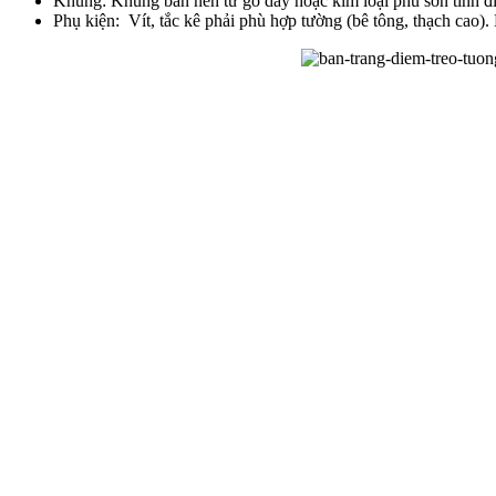
Khung: Khung bàn nên từ gỗ dày hoặc kim loại phủ sơn tĩnh đi
Phụ kiện: Vít, tắc kê phải phù hợp tường (bê tông, thạch cao).