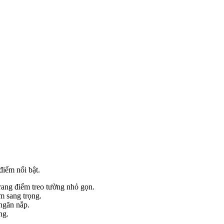
điểm nổi bật.
rang điểm treo tường nhỏ gọn.
m sang trọng.
ngăn nắp.
ng.