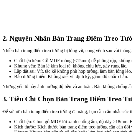
2. Nguyên Nhân Bàn Trang Điểm Treo Tư
Nhiều bàn trang điểm treo tường bị lỏng vít, cong vênh sau vài thán
Chất liệu kém: Gỗ MDF mỏng (<15mm) dễ phồng rộp, không 
Khung yếu: Bản lề kim loại rẻ, không chịu lực, gây rung lắc.
Lắp đặt sai: Vít, tắc kê không phù hợp tường, làm bàn lỏng lẻo.
Bảo dưỡng thiếu: Không xiết vít định kỳ, giảm độ chắc chắn.
Những yếu tố này ảnh hưởng độ bền và an toàn. Bàn không chống ẩ
3. Tiêu Chí Chọn Bàn Trang Điểm Treo T
Để sở hữu bàn trang điểm treo tường đa năng, bạn cần cân nhắc các t
Chất liệu: Chọn gỗ MDF lõi xanh chống ẩm, độ dày ≥18mm. Bề 
Kích thước: Kích thước bàn trang điểm treo tường cần cân đối 