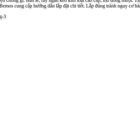
ện chống gỉ. Bản lề, ray ngăn kéo kim loại cao cấp, mở đóng mượt. Tả
 Bemos cung cấp hướng dẫn lắp đặt chi tiết. Lắp đúng tránh nguy cơ bàn