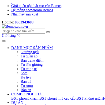
Giới thiệu nội thất cao cấp Bemos
Hệ thống showroom Bemos
Nhà máy sản xuất
Hotline:
0363943688
Giỏ hàng /
0
DANH MỤC SẢN PHẨM
Giường ngủ
Tủ quần áo
Bàn trang điểm
Tủ đầu giường
Tủ trang trí
Sofa
Kệ tivi
Bàn trà
Tủ rượu
Bàn ăn
COMBO NỘI THẤT
BST phòng khách
BST phòng ngủ cao cấp
BST Phòng ngủ Hè
DỰ ÁN