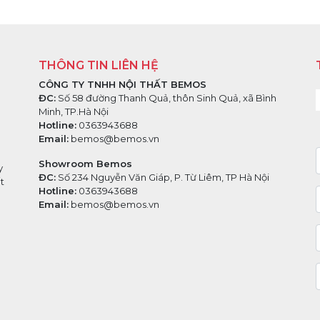
THÔNG TIN LIÊN HỆ
CÔNG TY TNHH NỘI THẤT BEMOS
ĐC:
Số 58 đường Thanh Quả, thôn Sinh Quả, xã Bình
Minh, TP.Hà Nội
Hotline:
0363943688
Email:
bemos@bemos.vn
Showroom Bemos
y
ĐC:
Số 234 Nguyễn Văn Giáp, P. Từ Liêm, TP Hà Nội
t
Hotline:
0363943688
Email:
bemos@bemos.vn