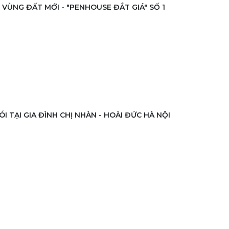
 VÙNG ĐẤT MỚI - "PENHOUSE ĐẮT GIÁ" SỐ 1
I TẠI GIA ĐÌNH CHỊ NHÀN - HOÀI ĐỨC HÀ NỘI