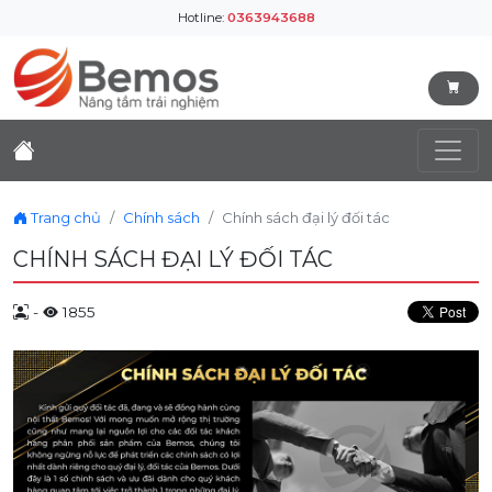
Hotline:
0363943688
Trang chủ
Chính sách
Chính sách đại lý đối tác
CHÍNH SÁCH ĐẠI LÝ ĐỐI TÁC
-
1855