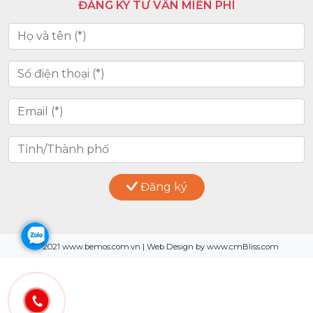
ĐĂNG KÝ TƯ VẤN MIỄN PHÍ
Đăng ký
© 2021 www.bemos.com.vn | Web Design by www.cmBliss.com