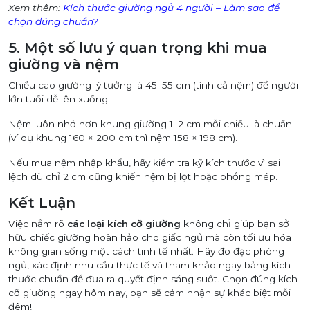
Xem thêm:
Kích thước giường ngủ 4 người – Làm sao để
chọn đúng chuẩn?
5. Một số lưu ý quan trọng khi mua
giường và nệm
Chiều cao giường lý tưởng là 45–55 cm (tính cả nệm) để người
lớn tuổi dễ lên xuống.
Nệm luôn nhỏ hơn khung giường 1–2 cm mỗi chiều là chuẩn
(ví dụ khung 160 × 200 cm thì nệm 158 × 198 cm).
Nếu mua nệm nhập khẩu, hãy kiểm tra kỹ kích thước vì sai
lệch dù chỉ 2 cm cũng khiến nệm bị lọt hoặc phồng mép.
Kết Luận
Việc nắm rõ
các loại kích cỡ giường
không chỉ giúp bạn sở
hữu chiếc giường hoàn hảo cho giấc ngủ mà còn tối ưu hóa
không gian sống một cách tinh tế nhất. Hãy đo đạc phòng
ngủ, xác định nhu cầu thực tế và tham khảo ngay bảng kích
thước chuẩn để đưa ra quyết định sáng suốt. Chọn đúng kích
cỡ giường ngay hôm nay, bạn sẽ cảm nhận sự khác biệt mỗi
đêm!