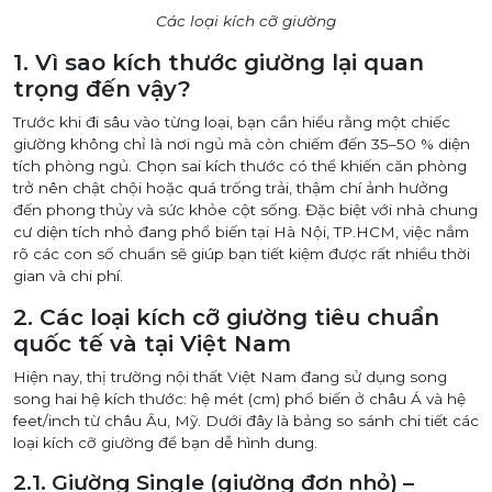
Các loại kích cỡ giường
1. Vì sao kích thước giường lại quan
trọng đến vậy?
Trước khi đi sâu vào từng loại, bạn cần hiểu rằng một chiếc
giường không chỉ là nơi ngủ mà còn chiếm đến 35–50 % diện
tích phòng ngủ. Chọn sai kích thước có thể khiến căn phòng
trở nên chật chội hoặc quá trống trải, thậm chí ảnh hưởng
đến phong thủy và sức khỏe cột sống. Đặc biệt với nhà chung
cư diện tích nhỏ đang phổ biến tại Hà Nội, TP.HCM, việc nắm
rõ các con số chuẩn sẽ giúp bạn tiết kiệm được rất nhiều thời
gian và chi phí.
2. Các loại kích cỡ giường tiêu chuẩn
quốc tế và tại Việt Nam
Hiện nay, thị trường nội thất Việt Nam đang sử dụng song
song hai hệ kích thước: hệ mét (cm) phổ biến ở châu Á và hệ
feet/inch từ châu Âu, Mỹ. Dưới đây là bảng so sánh chi tiết các
loại kích cỡ giường để bạn dễ hình dung.
2.1. Giường Single (giường đơn nhỏ) –