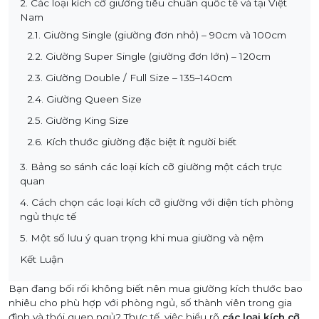
2. Các loại kích cỡ giường tiêu chuẩn quốc tế và tại Việt
Nam
2.1. Giường Single (giường đơn nhỏ) – 90cm và 100cm
2.2. Giường Super Single (giường đơn lớn) – 120cm
2.3. Giường Double / Full Size – 135–140cm
2.4. Giường Queen Size
2.5. Giường King Size
2.6. Kích thước giường đặc biệt ít người biết
3. Bảng so sánh các loại kích cỡ giường một cách trực
quan
4. Cách chọn các loại kích cỡ giường với diện tích phòng
ngủ thực tế
5. Một số lưu ý quan trọng khi mua giường và nệm
Kết Luận
Bạn đang bối rối không biết nên mua giường kích thước bao
nhiêu cho phù hợp với phòng ngủ, số thành viên trong gia
đình và thói quen ngủ? Thực tế, việc hiểu rõ
các loại kích cỡ