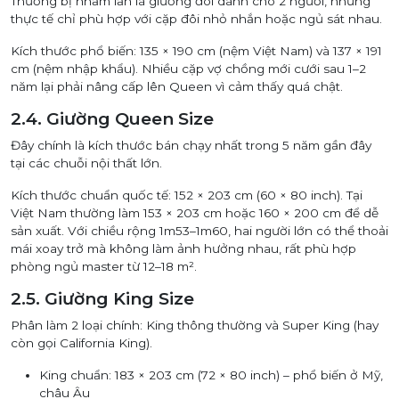
Thường bị nhầm lẫn là giường đôi dành cho 2 người, nhưng
thực tế chỉ phù hợp với cặp đôi nhỏ nhắn hoặc ngủ sát nhau.
Kích thước phổ biến: 135 × 190 cm (nệm Việt Nam) và 137 × 191
cm (nệm nhập khẩu). Nhiều cặp vợ chồng mới cưới sau 1–2
năm lại phải nâng cấp lên Queen vì cảm thấy quá chật.
2.4. Giường Queen Size
Đây chính là kích thước bán chạy nhất trong 5 năm gần đây
tại các chuỗi nội thất lớn.
Kích thước chuẩn quốc tế: 152 × 203 cm (60 × 80 inch). Tại
Việt Nam thường làm 153 × 203 cm hoặc 160 × 200 cm để dễ
sản xuất. Với chiều rộng 1m53–1m60, hai người lớn có thể thoải
mái xoay trở mà không làm ảnh hưởng nhau, rất phù hợp
phòng ngủ master từ 12–18 m².
2.5. Giường King Size
Phân làm 2 loại chính: King thông thường và Super King (hay
còn gọi California King).
King chuẩn: 183 × 203 cm (72 × 80 inch) – phổ biến ở Mỹ,
châu Âu