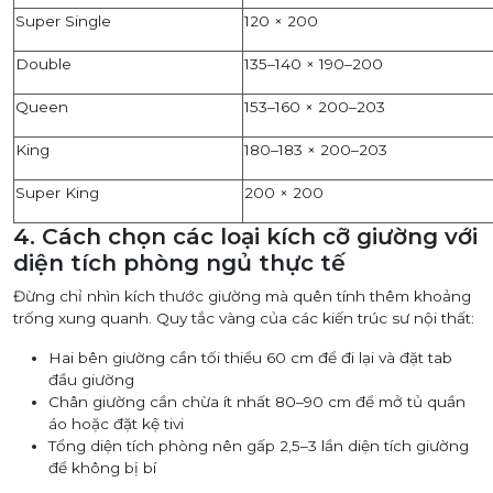
Super Single
120 × 200
Double
135–140 × 190–200
Queen
153–160 × 200–203
King
180–183 × 200–203
Super King
200 × 200
4. Cách chọn
các loại kích cỡ giường
với
diện tích phòng ngủ thực tế
Đừng chỉ nhìn kích thước giường mà quên tính thêm khoảng
trống xung quanh. Quy tắc vàng của các kiến trúc sư nội thất:
Hai bên giường cần tối thiểu 60 cm để đi lại và đặt tab
đầu giường
Chân giường cần chừa ít nhất 80–90 cm để mở tủ quần
áo hoặc đặt kệ tivi
Tổng diện tích phòng nên gấp 2,5–3 lần diện tích giường
để không bị bí