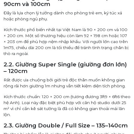
90cm và 100cm
Đây là lựa chọn lý tưởng dành cho phòng trẻ em, ký túc xá
hoặc phòng ngủ phụ.
Kích thước phổ biến nhất tại Việt Nam là 90 × 200 cm và 100
× 200 cm. Một số thương hiệu còn làm 92 × 198 cm hoặc 107
× 203 cm để phù hợp nệm nhập khẩu. Với người lớn cao trên
1m75, chiều dài 200 cm là tối thiểu để tránh tình trạng chân bị
thò ra ngoài.
2.2. Giường Super Single (giường đơn lớn)
– 120cm
Rất được ưa chuộng bởi giới trẻ độc thân muốn không gian
rộng rãi hơn giường 1m nhưng vẫn tiết kiệm diện tích phòng.
Kích thước chuẩn: 120 × 200 cm (tương đương 3ft9 × 6ft6 theo
hệ Anh). Loại này đặc biệt phù hợp với căn hộ studio dưới 25
m² vì chỉ cần kê sát tường là đã có không gian thoải mái lăn
lộn.
2.3. Giường Double / Full Size – 135–140cm