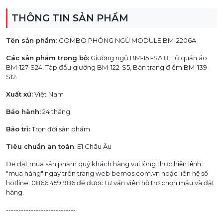
THÔNG TIN SẢN PHẨM
Tên sản phẩm
: COMBO PHÒNG NGỦ MODULE BM-2206A
Các sản phẩm trong bộ:
Giường ngủ BM-151-SA18, Tủ quần áo
BM-127-S24, Táp đầu giường BM-122-S5, Bàn trang điểm BM-139-
S12.
Xuất xứ:
Việt Nam
Bảo hành:
24 tháng
Bảo trì:
Trọn đời sản phẩm
Tiêu chuẩn an toàn
: E1 Châu Âu
Để đặt mua sản phẩm quý khách hàng vui lòng thực hiện lệnh
"mua hàng" ngay trên trang web bemos.com.vn hoặc liên hệ số
hotline: 0866 459 986 để được tư vấn viên hỗ trợ chọn mẫu và đặt
hàng.
----------------------------