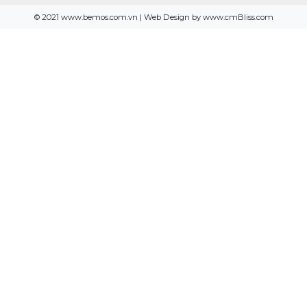
© 2021 www.bemos.com.vn | Web Design by www.cmBliss.com