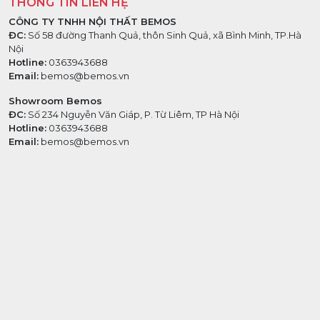
THÔNG TIN LIÊN HỆ
CÔNG TY TNHH NỘI THẤT BEMOS
ĐC:
Số 58 đường Thanh Quả, thôn Sinh Quả, xã Bình Minh, TP.Hà
Nội
Hotline:
0363943688
Email:
bemos@bemos.vn
Showroom Bemos
ĐC:
Số 234 Nguyễn Văn Giáp, P. Từ Liêm, TP Hà Nội
Hotline:
0363943688
Email:
bemos@bemos.vn