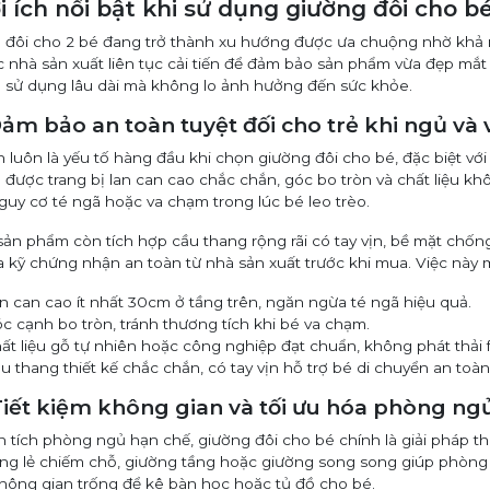
ợi ích nổi bật khi sử dụng giường đôi cho 
 đôi cho 2 bé đang trở thành xu hướng được ưa chuộng nhờ khả 
c nhà sản xuất liên tục cải tiến để đảm bảo sản phẩm vừa đẹp mắt
n sử dụng lâu dài mà không lo ảnh hưởng đến sức khỏe.
Đảm bảo an toàn tuyệt đối cho trẻ khi ngủ và 
n luôn là yếu tố hàng đầu khi chọn giường đôi cho bé, đặc biệt v
được trang bị lan can cao chắc chắn, góc bo tròn và chất liệu kh
guy cơ té ngã hoặc va chạm trong lúc bé leo trèo.
sản phẩm còn tích hợp cầu thang rộng rãi có tay vịn, bề mặt chốn
a kỹ chứng nhận an toàn từ nhà sản xuất trước khi mua. Việc này m
n can cao ít nhất 30cm ở tầng trên, ngăn ngừa té ngã hiệu quả.
c cạnh bo tròn, tránh thương tích khi bé va chạm.
ất liệu gỗ tự nhiên hoặc công nghiệp đạt chuẩn, không phát thải
u thang thiết kế chắc chắn, có tay vịn hỗ trợ bé di chuyển an toàn
 Tiết kiệm không gian và tối ưu hóa phòng ng
n tích phòng ngủ hạn chế, giường đôi cho bé chính là giải pháp th
êng lẻ chiếm chỗ, giường tầng hoặc giường song song giúp phòng 
hông gian trống để kê bàn học hoặc tủ đồ cho bé.