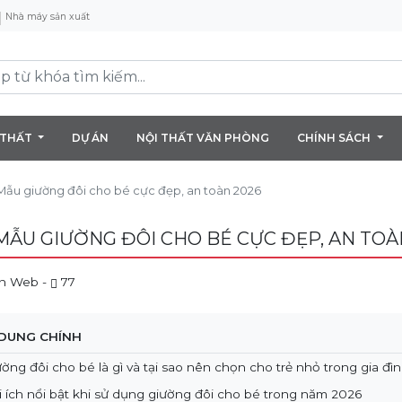
Nhà máy sản xuất
 THẤT
DỰ ÁN
NỘI THẤT VĂN PHÒNG
CHÍNH SÁCH
Mẫu giường đôi cho bé cực đẹp, an toàn 2026
MẪU GIƯỜNG ĐÔI CHO BÉ CỰC ĐẸP, AN TOÀ
n Web -
77
 DUNG CHÍNH
iường đôi cho bé là gì và tại sao nên chọn cho trẻ nhỏ trong gia đì
ợi ích nổi bật khi sử dụng giường đôi cho bé trong năm 2026