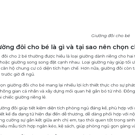
Giường đôi cho bé
iường đôi cho bé là gì và tại sao nên chọn 
 đôi cho 2 bé thường được hiểu là loại giường dành riêng cho hai
hoặc giường song song đặt cạnh nhau. Loại giường này giúp tối 
 căn hộ chung cư có diện tích hạn chế. Hơn nữa, giường đôi còn t
trước giờ đi ngủ.
ọn giường đôi cho bé mang lại nhiều lợi ích thiết thực cho sự phát 
hông gian cá nhân và xây dựng mối quan hệ gắn bó từ nhỏ. Đồng th
 chiếc giường riêng lẻ.
ường đôi giúp tiết kiệm diện tích phòng ngủ đáng kể, phù hợp vớ
iết kế đa dạng từ hiện đại đến dễ thương, dễ dàng phối hợp với nộ
ng cường sự gắn kết giữa anh chị em, tạo thói quen tốt trong sin
iều mẫu tích hợp ngăn kéo, kệ sách, giúp phòng ngủ gọn gàng và