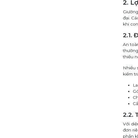
2. L
Giường
đại. Cá
khi co
2.1. 
An toà
thường 
thiểu n
Nhiều 
kiểm tr
La
Gó
Ch
Cầ
2.2.
Với diệ
đơn ri
phần k