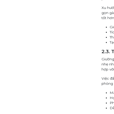
Xu hướ
gọn gà
tốt hơn
Gi
Tí
Th
Tạ
2.3.
Giường 
nhẹ nh
hợp với
Việc đ
phòng 
Mà
Họ
Ph
Dễ