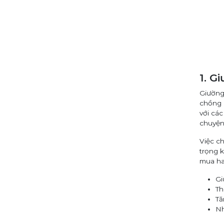
1. G
Giường
chồng 
với các
chuyện 
Việc ch
trọng k
mua hai
Gi
Th
Tă
Nh