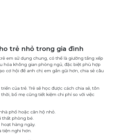
cho trẻ nhỏ trong gia đình
 trẻ em sử dụng chung, có thể là giường tầng xếp
ưu hóa không gian phòng ngủ, đặc biệt phù hợp
ạo cơ hội để anh chị em gần gũi hơn, chia sẻ câu
triển của trẻ. Trẻ sẽ học được cách chia sẻ, tôn
ời, bố mẹ cũng tiết kiệm chi phí so với việc
i nhà phố hoặc căn hộ nhỏ.
i thất phòng bé.
h hoạt hàng ngày.
 tiện nghi hơn.