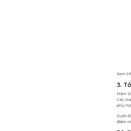
Xem t
3. T
Năm 20
Các loạ
phù hợ
Dưới đ
điểm r