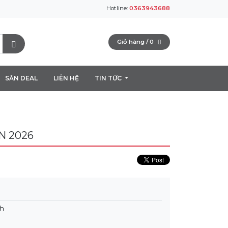
Hotline:
0363943688
Giỏ hàng /
0
SĂN DEAL
LIÊN HỆ
TIN TỨC
N 2026
nh