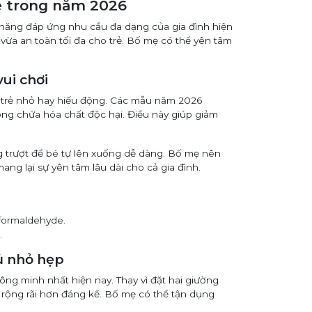
bé trong năm 2026
năng đáp ứng nhu cầu đa dạng của gia đình hiện
 vừa an toàn tối đa cho trẻ. Bố mẹ có thể yên tâm
vui chơi
ới trẻ nhỏ hay hiếu động. Các mẫu năm 2026
ông chứa hóa chất độc hại. Điều này giúp giảm
g trượt để bé tự lên xuống dễ dàng. Bố mẹ nên
ang lại sự yên tâm lâu dài cho cả gia đình.
 formaldehyde.
.
ủ nhỏ hẹp
ông minh nhất hiện nay. Thay vì đặt hai giường
rộng rãi hơn đáng kể. Bố mẹ có thể tận dụng