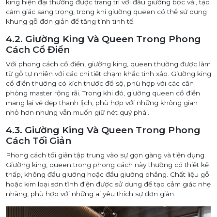
king hiện đại thường được trang trí với đầu giường bọc vải, tạo
cảm giác sang trọng, trong khi giường queen có thể sử dụng
khung gỗ đơn giản để tăng tính tinh tế.
4.2. Giường King Và Queen Trong Phong
Cách Cổ Điển
Với phong cách cổ điển, giường king, queen thường được làm
từ gỗ tự nhiên với các chi tiết chạm khắc tinh xảo. Giường king
cổ điển thường có kích thước đồ sộ, phù hợp với các căn
phòng master rộng rãi. Trong khi đó, giường queen cổ điển
mang lại vẻ đẹp thanh lịch, phù hợp với những không gian
nhỏ hơn nhưng vẫn muốn giữ nét quý phái.
4.3. Giường King Và Queen Trong Phong
Cách Tối Giản
Phong cách tối giản tập trung vào sự gọn gàng và tiện dụng.
Giường king, queen trong phong cách này thường có thiết kế
thấp, không đầu giường hoặc đầu giường phẳng. Chất liệu gỗ
hoặc kim loại sơn tĩnh điện được sử dụng để tạo cảm giác nhẹ
nhàng, phù hợp với những ai yêu thích sự đơn giản.