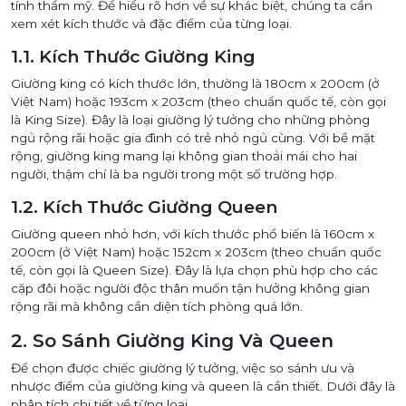
tính thẩm mỹ. Để hiểu rõ hơn về sự khác biệt, chúng ta cần
xem xét kích thước và đặc điểm của từng loại.
1.1. Kích Thước Giường King
Giường king có kích thước lớn, thường là 180cm x 200cm (ở
Việt Nam) hoặc 193cm x 203cm (theo chuẩn quốc tế, còn gọi
là King Size). Đây là loại giường lý tưởng cho những phòng
ngủ rộng rãi hoặc gia đình có trẻ nhỏ ngủ cùng. Với bề mặt
rộng, giường king mang lại không gian thoải mái cho hai
người, thậm chí là ba người trong một số trường hợp.
1.2. Kích Thước Giường Queen
Giường queen nhỏ hơn, với kích thước phổ biến là 160cm x
200cm (ở Việt Nam) hoặc 152cm x 203cm (theo chuẩn quốc
tế, còn gọi là Queen Size). Đây là lựa chọn phù hợp cho các
cặp đôi hoặc người độc thân muốn tận hưởng không gian
rộng rãi mà không cần diện tích phòng quá lớn.
2. So Sánh Giường King Và Queen
Để chọn được chiếc giường lý tưởng, việc so sánh ưu và
nhược điểm của giường king và queen là cần thiết. Dưới đây là
phân tích chi tiết về từng loại.