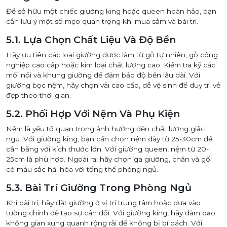
Để sở hữu một chiếc giường king hoặc queen hoàn hảo, bạn
cần lưu ý một số mẹo quan trọng khi mua sắm và bài trí.
5.1. Lựa Chọn Chất Liệu Và Độ Bền
Hãy ưu tiên các loại giường được làm từ gỗ tự nhiên, gỗ công
nghiệp cao cấp hoặc kim loại chất lượng cao. Kiểm tra kỹ các
mối nối và khung giường để đảm bảo độ bền lâu dài. Với
giường bọc nệm, hãy chọn vải cao cấp, dễ vệ sinh để duy trì vẻ
đẹp theo thời gian.
5.2. Phối Hợp Với Nệm Và Phụ Kiện
Nệm là yếu tố quan trọng ảnh hưởng đến chất lượng giấc
ngủ. Với giường king, bạn cần chọn nệm dày từ 25-30cm để
cân bằng với kích thước lớn. Với giường queen, nệm từ 20-
25cm là phù hợp. Ngoài ra, hãy chọn ga giường, chăn và gối
có màu sắc hài hòa với tổng thể phòng ngủ.
5.3. Bài Trí Giường Trong Phòng Ngủ
Khi bài trí, hãy đặt giường ở vị trí trung tâm hoặc dựa vào
tường chính để tạo sự cân đối. Với giường king, hãy đảm bảo
không gian xung quanh rộng rãi để không bị bí bách. Với