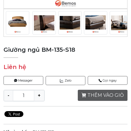
Giường ngủ BM-135-S18
Liên hệ
Messager
Zalo
Gọi ngay
THÊM VÀO GIỎ
-
+