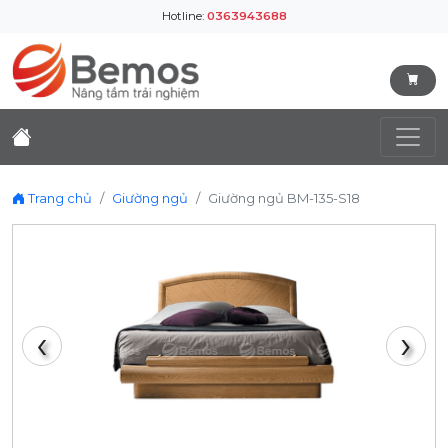
Hotline:
0363943688
Trang chủ
Giường ngủ
Giường ngủ BM-135-S18
‹
›