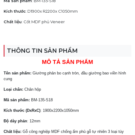
Mã sản phẩm
: BM-135-S18
Kích thước
: D1900x R2200x C1050mm
Chất liệu
: Cốt MDF phủ Veneer
THÔNG TIN SẢN PHẨM
MÔ TẢ SẢN PHẨM
Tên sản phẩm:
Giường phản bo cạnh tròn, đầu giường bao viền hình
cung
Loại chân:
Chân hộp
Mã sản phẩm:
BM-135-S18
Kích thước (DxRxC)
:
1900x2200x1050
mm
Độ dày phản
: 12mm
Chất liệu:
Gỗ công nghiệp MDF chống ẩm phủ gỗ tự nhiên 3 loại tùy