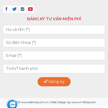
ĐĂNG KÝ TƯ VẤN MIỄN PHÍ
Đăng ký
© 2021 www.bemos.com.vn | Web Design by www.cmBliss.com