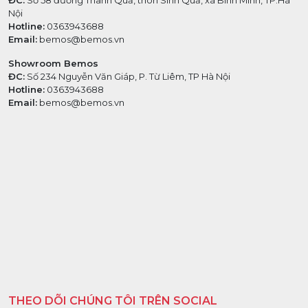
ĐC:
Số 58 đường Thanh Quả, thôn Sinh Quả, xã Bình Minh, TP.Hà
Nội
Hotline:
0363943688
Email:
bemos@bemos.vn
Showroom Bemos
ĐC:
Số 234 Nguyễn Văn Giáp, P. Từ Liêm, TP Hà Nội
Hotline:
0363943688
Email:
bemos@bemos.vn
THEO DÕI CHÚNG TÔI TRÊN SOCIAL