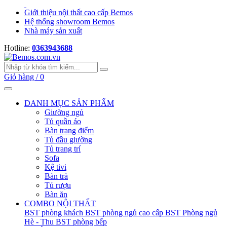
Giới thiệu nội thất cao cấp Bemos
Hệ thống showroom Bemos
Nhà máy sản xuất
Hotline:
0363943688
Giỏ hàng /
0
DANH MỤC SẢN PHẨM
Giường ngủ
Tủ quần áo
Bàn trang điểm
Tủ đầu giường
Tủ trang trí
Sofa
Kệ tivi
Bàn trà
Tủ rượu
Bàn ăn
COMBO NỘI THẤT
BST phòng khách
BST phòng ngủ cao cấp
BST Phòng ngủ
Hè - Thu
BST phòng bếp