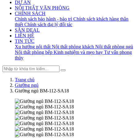
DỰ ÁN
NỘI THẤT VĂN PHÒNG
CHÍNH SÁCH
Chính sách bảo hành - bảo trì
Chính sách khách hàng thân
thiết
Chính sách đại lý đối tác
SĂN DEAL
LIÊN HỆ
TIN TỨC
Xu hướng nội thất
Nội thất phòng khách
Nội thất phòng ngủ
Nội thất phòng bếp
Kinh nghiệm và mẹo hay
Tư vấn phong
thủy
Trang chủ
Giường ngủ
Giường ngủ BM-112-SA18