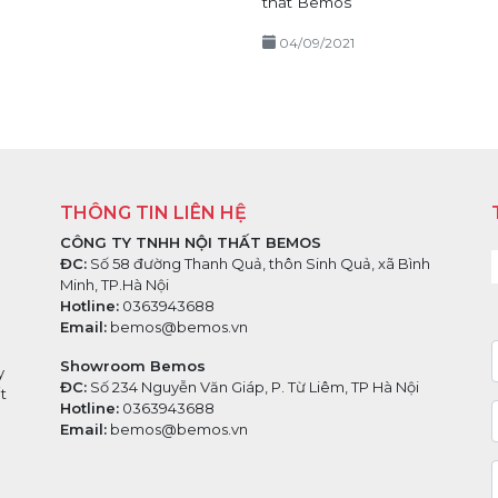
thất Bemos
04/09/2021
THÔNG TIN LIÊN HỆ
CÔNG TY TNHH NỘI THẤT BEMOS
ĐC:
Số 58 đường Thanh Quả, thôn Sinh Quả, xã Bình
Minh, TP.Hà Nội
Hotline:
0363943688
Email:
bemos@bemos.vn
Showroom Bemos
y
ĐC:
Số 234 Nguyễn Văn Giáp, P. Từ Liêm, TP Hà Nội
t
Hotline:
0363943688
Email:
bemos@bemos.vn