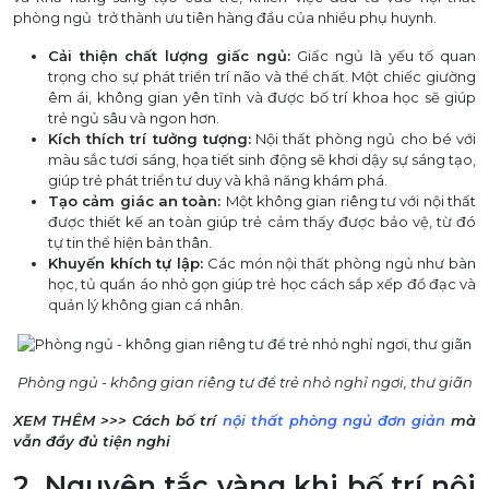
phòng ngủ trở thành ưu tiên hàng đầu của nhiều phụ huynh.
Cải thiện chất lượng giấc ngủ:
Giấc ngủ là yếu tố quan
trọng cho sự phát triển trí não và thể chất. Một chiếc giường
êm ái, không gian yên tĩnh và được bố trí khoa học sẽ giúp
trẻ ngủ sâu và ngon hơn.
Kích thích trí tưởng tượng:
Nội thất phòng ngủ cho bé với
màu sắc tươi sáng, họa tiết sinh động sẽ khơi dậy sự sáng tạo,
giúp trẻ phát triển tư duy và khả năng khám phá.
Tạo cảm giác an toàn:
Một không gian riêng tư với nội thất
được thiết kế an toàn giúp trẻ cảm thấy được bảo vệ, từ đó
tự tin thể hiện bản thân.
Khuyến khích tự lập:
Các món nội thất phòng ngủ như bàn
học, tủ quần áo nhỏ gọn giúp trẻ học cách sắp xếp đồ đạc và
quản lý không gian cá nhân.
Phòng ngủ - không gian riêng tư để trẻ nhỏ nghỉ ngơi, thư giãn
XEM THÊM >>> Cách bố trí
nội thất phòng ngủ đơn giản
mà
vẫn đầy đủ tiện nghi
2. Nguyên tắc vàng khi bố trí nội