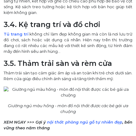
sáng tự nhiên, kết hợp với ghế có chiều cao phù hợp để bảo vệ cột
sống. Kệ sách treo tường hoặc kệ tích hợp với bàn học giúp tiết
kiệm không gian.
3.4. Kệ trang trí và đồ chơi
Tủ trang trí
không chỉ làm đẹp không gian mà còn là nơi lưu trữ
đồ chơi, sách hoặc vật dụng cá nhân. Hiện nay trên thị trường
đang có rất nhiều các mẫu kệ với thiết kế sinh động, từ hình đám
mây đến hình siêu anh hùng…
3.5. Thảm trải sàn và rèm cửa
Thảm trải sàn tạo cảm giác ấm áp và an toàn khi trẻ chơi dưới sàn.
Rèm cửa giúp điều chỉnh ánh sáng và tăng tính thẩm mỹ.
Giường ngủ màu hồng - mòn đồ nội thất được các bé gái ưa
chuộng
XEM NGAY >>> Gợi ý
nội thất phòng ngủ gỗ tự nhiên đẹp
, bền
vững theo năm tháng