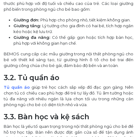
thước phù hợp với độ tuổi và chiều cao của trẻ. Các loại giường
phổ biến trong phòng ngủ cho bé bao gồm:
Giường đơn:
Phù hợp cho phòng nhỏ, tiết kiệm không gian.
Giường tầng:
Lý tưởng cho gia đình có hai bé, tích hợp ngăn
kéo hoặc kệ lưu trữ.
Giường đa năng:
Có thể gấp gọn hoặc tích hợp bàn học,
phù hợp với không gian hạn chế.
BEMOS cung cấp các mẫu giường trong nội thất phòng ngủ cho
bé với thiết kế sáng tạo, từ giường hình ô tô cho bé trai đến
giường công chúa cho bé gái, đảm bảo độ bền và an toàn.
3.2. Tủ quần áo
Tủ quần áo
giúp trẻ học cách sắp xếp đồ đạc gọn gàng. Nên
chọn tủ có chiều cao phù hợp để trẻ tự lấy đồ. Tủ âm tường hoặc
tủ đa năng với nhiều ngăn là lựa chọn tối ưu trong những căn
phòng ngủ cho bé có diện tích nhỏ và vừa.
3.3. Bàn học và kệ sách
Bàn học là yếu tố quan trọng trong nội thất phòng ngủ cho bé để
hỗ trợ học tập. Bàn nên được đặt gần cửa sổ để tận dụng ánh