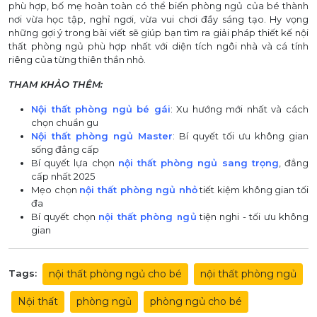
phù hợp, bố mẹ hoàn toàn có thể biến phòng ngủ của bé thành
nơi vừa học tập, nghỉ ngơi, vừa vui chơi đầy sáng tạo. Hy vọng
những gợi ý trong bài viết sẽ giúp bạn tìm ra giải pháp thiết kế nội
thất phòng ngủ phù hợp nhất với diện tích ngôi nhà và cá tính
riêng của từng thiên thần nhỏ.
THAM KHẢO THÊM:
Nội thất phòng ngủ bé gái
: Xu hướng mới nhất và cách
chọn chuẩn gu
Nội thất phòng ngủ Master
: Bí quyết tối ưu không gian
sống đẳng cấp
Bí quyết lựa chọn
nội thất phòng ngủ sang trọng
, đẳng
cấp nhất 2025
Mẹo chọn
nội thất phòng ngủ nhỏ
tiết kiệm không gian tối
đa
Bí quyết chọn
nội thất phòng ngủ
tiện nghi - tối ưu không
gian
Tags:
nội thất phòng ngủ cho bé
nội thất phòng ngủ
Nội thất
phòng ngủ
phòng ngủ cho bé