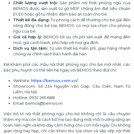
Chất lượng vượt trội:
Sản phẩm nội thất phòng ngủ của
BEMOS được sản xuất từ gỗ MDF chống ẩm đạt tiêu chuẩn
E1, E0 hoặc gỗ tự nhiên, đảm bảo an toàn cho trẻ.
Thiết kế đa dạng:
Từ phong cách dễ thương cho bé gái đến
năng động cho bé trai, BEMOS có mọi lựa chọn cho phòng
ngủ của bé.
Giá cả hợp lý:
BEMOS tối ưu chi phí sản xuất để mang đến
mức giá cạnh tranh, phù hợp với mọi gia đình.
Dịch vụ tận tâm:
Tư vấn thiết kế miễn phí, giao hàng nhanh
chóng và chính sách bảo hành dài hạn.
Để khám phá các mẫu nội thất phòng ngủ cho bé mới nhất, các
bậc phụ huynh có thể liên hệ ngay với BEMOS theo địa chỉ:
Website:
https://bemos.com.vn/
Showroom: Số 234 Nguyễn Văn Giáp, Cầu Diễn, Nam Từ
Liêm, Hà Nội
Hotline: 0932 265 688
Email: bemos@bemos.vn
Việc bố trí nội thất phòng ngủ cho bé không chỉ là câu chuyện
thẩm mỹ mà còn là cách bố mẹ tạo dựng một môi trường sống an
toàn, tiện nghi và khơi dậy cảm hứng cho con mỗi ngày. Dù không
gian rộng hay hẹp, chỉ cần khéo léo lựa chọn và sắp xếp nội thất