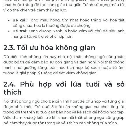
nhạt hoặc trắng để tạo cảm giác thư giãn. Tránh sử dụng màu tối
vì có thể khiến trẻ cảm thấy áp lực.
Bé gái:
Tông màu hồng, tím nhạt hoặc trắng với họa tiết
công chúa, hoa lá thường được ưa chuộng.
Bé trai:
Xanh dương, xanh lá hoặc xám với chủ đề siêu anh
hùng, ô tô, vũ trụ sẽ phù hợp hơn.
2.3. Tối ưu hóa không gian
Dù diện tích phòng lớn hay nhỏ, nội thất phòng ngủ cũng cần
được bố trí để đảm bảo sự gọn gàng và tiện nghi. Nội thất thông
minh như giường tầng, bàn học tích hợp kệ sách hoặc tủ âm
tường là giải pháp lý tưởng để tiết kiệm không gian.
2.4. Phù hợp với lứa tuổi và sở
thích
Nội thất phòng ngủ cho bé cần linh hoạt để phù hợp với từng giai
đoạn phát triển. Trẻ dưới 5 tuổi cần không gian vui chơi rộng rãi,
trong khi trẻ trên 10 tuổi cần bàn học và kệ sách để hỗ trợ học tập.
Việc tham khảo ý kiến trẻ khi chọn nội thất phòng ngủ cũng giúp
bé cảm thấy được tôn trọng và yêu thích căn phòng của mình.