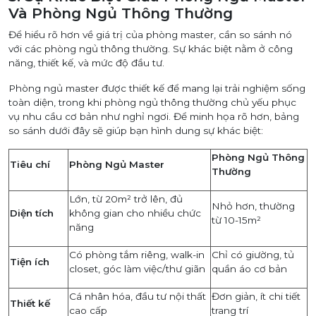
Và Phòng Ngủ Thông Thường
Để hiểu rõ hơn về giá trị của phòng master, cần so sánh nó
với các phòng ngủ thông thường. Sự khác biệt nằm ở công
năng, thiết kế, và mức độ đầu tư.
Phòng ngủ master được thiết kế để mang lại trải nghiệm sống
toàn diện, trong khi phòng ngủ thông thường chủ yếu phục
vụ nhu cầu cơ bản như nghỉ ngơi. Để minh họa rõ hơn, bảng
so sánh dưới đây sẽ giúp bạn hình dung sự khác biệt:
Phòng Ngủ Thông
Tiêu chí
Phòng Ngủ Master
Thường
Lớn, từ 20m² trở lên, đủ
Nhỏ hơn, thường
Diện tích
không gian cho nhiều chức
từ 10-15m²
năng
Có phòng tắm riêng, walk-in
Chỉ có giường, tủ
Tiện ích
closet, góc làm việc/thư giãn
quần áo cơ bản
Cá nhân hóa, đầu tư nội thất
Đơn giản, ít chi tiết
Thiết kế
cao cấp
trang trí