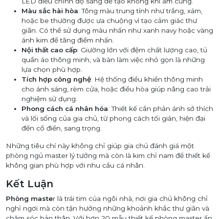
LED điều chỉnh độ sáng để tạo không khí ấm cúng.
Màu sắc hài hòa
: Tông màu trung tính như trắng, xám,
hoặc be thường được ưa chuộng vì tạo cảm giác thư
giãn. Có thể sử dụng màu nhấn như xanh navy hoặc vàng
ánh kim để tăng điểm nhấn.
Nội thất cao cấp
: Giường lớn với đệm chất lượng cao, tủ
quần áo thông minh, và bàn làm việc nhỏ gọn là những
lựa chọn phù hợp.
Tích hợp công nghệ
: Hệ thống điều khiển thông minh
cho ánh sáng, rèm cửa, hoặc điều hòa giúp nâng cao trải
nghiệm sử dụng.
Phong cách cá nhân hóa
: Thiết kế cần phản ánh sở thích
và lối sống của gia chủ, từ phong cách tối giản, hiện đại
đến cổ điển, sang trọng.
Những tiêu chí này không chỉ giúp gia chủ đánh giá một
phòng ngủ master lý tưởng mà còn là kim chỉ nam để thiết kế
không gian phù hợp với nhu cầu cá nhân.
Kết Luận
Phòng maste
r là trái tim của ngôi nhà, nơi gia chủ không chỉ
nghỉ ngơi mà còn tận hưởng những khoảnh khắc thư giãn và
chăm sóc bản thân. Với hơn 20 mẫu thiết kế
phòng
master ấn