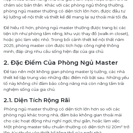
chăm sóc bản thân. Khác với các phòng ngủ thông thường,
phòng ngủ master thường có diện tích lớn hơn, được đầu tư
kỹ lưỡng về nội thất và thiết kế để mang lại sự thoải mái tối đa.
Để hiểu rõ hơn, phòng ngủ master thường được trang bị các
tiện ích như phòng tắm riêng, khu vực thay đồ (walk-in closet),
hoặc góc làm việc nhỏ. Trong bối cảnh thiết kế nội thất năm
2025, phòng master còn được tích hợp công nghệ thông
minh, đáp ứng nhu cầu sống hiện đại của gia chủ.
2. Đặc Điểm Của Phòng Ngủ Master
Để tạo nên một không gian phòng master lý tưởng, các nhà
thiết kế tập trung vào những đặc điểm nổi bật sau. Những yếu
tố này không chỉ đảm bảo công năng mà còn nâng tầm trải
nghiệm sống của gia chủ.
2.1. Diện Tích Rộng Rãi
Phòng ngủ master thường có diện tích lớn hơn so với các
phòng ngủ khác trong nhà, đảm bảo không gian thoải mái
cho các hoạt động như nghỉ ngơi, thư giãn, hoặc làm việc.
Một phòng master tiêu chuẩn thường có diện tích từ 20m² trở
lên, tùy thuộc vào thiết kế tổng thể của ngôi nhà.