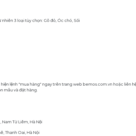
iên 3 loại tùy chọn: Gõ đỏ, Óc chó, Sồi
̣c hiện lệnh "mua hàng" ngay trên trang web bemos.com.vn hoặc liên hệ
̣n mẫu và đặt hàng.
 Nam Từ Liêm, Hà Nội
hê, Thanh Oai, Hà Nội