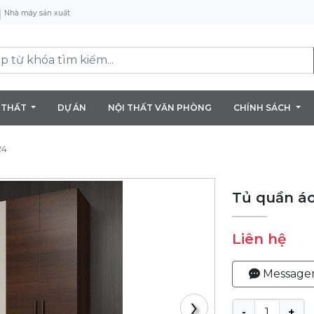
Nhà máy sản xuất
 THẤT
DỰ ÁN
NỘI THẤT VĂN PHÒNG
CHÍNH SÁCH
24
Tủ quần á
Liên hệ
Message
›
-
+