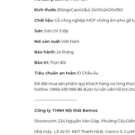
Kích thước
(RộngxCaoxSâu): 2400x2400x590
Chất liệu:
Gỗ công nghiệp MDF chống ẩm phủ gỗ tự nh
Sơn:
Sơn UV 3 lớp
Nơi sản xuất:
Việt Nam
Bảo hành:
24 tháng
Bảo trì:
Trọn đời
Tiêu chuẩn an toàn:
E1 Châu Âu
Để đặt mua sản phẩm quý khách hàng vui lòng thư
hotline: 0866 459 986 để được tư vấn viên hỗ trợ cho
----------------------------
Công ty THNH Nội thất Bemos
Showroom: 234 Nguyễn Văn Giáp, Phường Cầu Diễn,
Nhà máy: Lô A2.10- KĐT Thanh Hà B, Cienco 5, Cự K