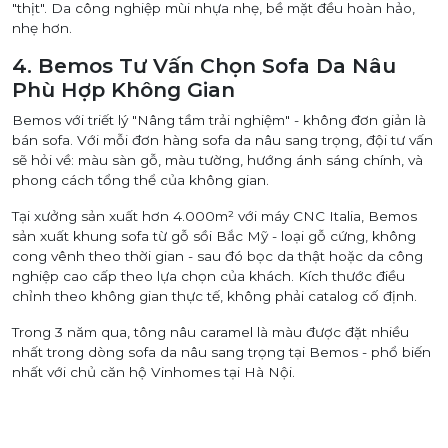
"thịt". Da công nghiệp mùi nhựa nhẹ, bề mặt đều hoàn hảo,
nhẹ hơn.
4. Bemos Tư Vấn Chọn Sofa Da Nâu
Phù Hợp Không Gian
Bemos với triết lý "Nâng tầm trải nghiệm" - không đơn giản là
bán sofa. Với mỗi đơn hàng sofa da nâu sang trọng, đội tư vấn
sẽ hỏi về: màu sàn gỗ, màu tường, hướng ánh sáng chính, và
phong cách tổng thể của không gian.
Tại xưởng sản xuất hơn 4.000m² với máy CNC Italia, Bemos
sản xuất khung sofa từ gỗ sồi Bắc Mỹ - loại gỗ cứng, không
cong vênh theo thời gian - sau đó bọc da thật hoặc da công
nghiệp cao cấp theo lựa chọn của khách. Kích thước điều
chỉnh theo không gian thực tế, không phải catalog cố định.
Trong 3 năm qua, tông nâu caramel là màu được đặt nhiều
nhất trong dòng sofa da nâu sang trọng tại Bemos - phổ biến
nhất với chủ căn hộ Vinhomes tại Hà Nội.