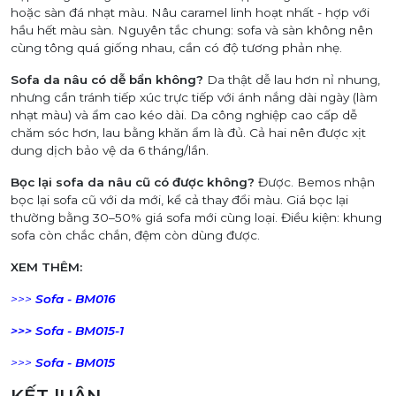
hoặc sàn đá nhạt màu. Nâu caramel linh hoạt nhất - hợp với
hầu hết màu sàn. Nguyên tắc chung: sofa và sàn không nên
cùng tông quá giống nhau, cần có độ tương phản nhẹ.
Sofa da nâu có dễ bẩn không?
Da thật dễ lau hơn nỉ nhung,
nhưng cần tránh tiếp xúc trực tiếp với ánh nắng dài ngày (làm
nhạt màu) và ẩm cao kéo dài. Da công nghiệp cao cấp dễ
chăm sóc hơn, lau bằng khăn ẩm là đủ. Cả hai nên được xịt
dung dịch bảo vệ da 6 tháng/lần.
Bọc lại sofa da nâu cũ có được không?
Được. Bemos nhận
bọc lại sofa cũ với da mới, kể cả thay đổi màu. Giá bọc lại
thường bằng 30–50% giá sofa mới cùng loại. Điều kiện: khung
sofa còn chắc chắn, đệm còn dùng được.
XEM THÊM:
>>>
Sofa - BM016
>>>
Sofa - BM015-1
>>>
Sofa - BM015
KẾT lUẬN