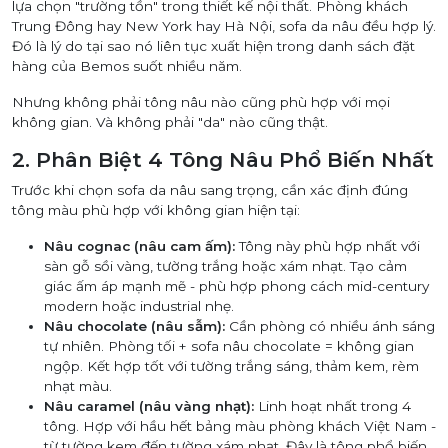
lựa chọn "trường tồn" trong thiết kế nội thất. Phòng khách
Trung Đông hay New York hay Hà Nội, sofa da nâu đều hợp lý.
Đó là lý do tại sao nó liên tục xuất hiện trong danh sách đặt
hàng của Bemos suốt nhiều năm.
Nhưng không phải tông nâu nào cũng phù hợp với mọi
không gian. Và không phải "da" nào cũng thật.
2. Phân Biệt 4 Tông Nâu Phổ Biến Nhất
Trước khi chọn sofa da nâu sang trọng, cần xác định đúng
tông màu phù hợp với không gian hiện tại:
Nâu cognac (nâu cam ấm):
Tông này phù hợp nhất với
sàn gỗ sồi vàng, tường trắng hoặc xám nhạt. Tạo cảm
giác ấm áp mạnh mẽ - phù hợp phong cách mid-century
modern hoặc industrial nhẹ.
Nâu chocolate (nâu sẫm):
Cần phòng có nhiều ánh sáng
tự nhiên. Phòng tối + sofa nâu chocolate = không gian
ngộp. Kết hợp tốt với tường trắng sáng, thảm kem, rèm
nhạt màu.
Nâu caramel (nâu vàng nhạt):
Linh hoạt nhất trong 4
tông. Hợp với hầu hết bảng màu phòng khách Việt Nam -
từ tường kem đến tường xám nhạt. Đây là tông phổ biến