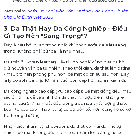
Mẹo phân biệt 4 màu nâu phổ biến của sofa da nâu
Xem thêm:
Sofa Da Loại Nào Tốt? Hướng Dẫn Chọn Chuẩn
Cho Gia Đình Việt 2026
3. Da Thật Hay Da Công Nghiệp - Điều
Gì Tạo Nên "Sang Trọng"?
Đây là câu hỏi quan trọng nhất khi chọn
sofa da nâu sang
trọng
. Không phải cứ "da" là như nhau.
Da thật (full-grain leather): Lấy từ lớp ngoài cùng của da bò,
giữ nguyên vân da tự nhiên. Theo thời gian, da thật lên patina
- màu trở nên phong phú hơn, bề mặt có chiều sâu hơn. Đây
là lý do sofa da thật 10 năm tuổi còn đẹp hơn sofa mua mới.
Da công nghiệp cao cấp (PU cao cấp): Bề mặt đồng đều, màu
sắc ổn định, dễ vệ sinh hơn da thật. Nhược điểm: không lên
patina, sau 5–7 năm bắt đầu bong tróc nếu chất lượng thấp.
Loại PU cao cấp (nhập Italia) có độ bền tốt hơn đáng kể so với
PU thông thường.
Nhận biết nhanh tại showroom: da thật có mùi da nhẹ tự
nhiên, bề mặt không đều hoàn toàn, cầm lên cảm giác có