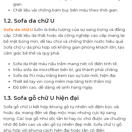
gian.
Chất liệu vải chống bám bụi, bền màu theo thời gian.
1.2. Sofa da chữ U
Sofa da chữ U
luôn là biểu tượng của sự sang trọng và đẳng
cấp. Chất liệu da thật hoặc da công nghiệp cao cấp mang lại
bề mặt bóng mịn, dễ lau chùi và chống thấm nước hiệu quả.
Sofa chữ U da phù hợp với không gian phòng khách lớn, tạo
cảm giác bề thế và quý phái.
Sofa da thật màu nâu trầm mang nét cổ điển tinh tế.
Mẫu sofa da microfiber bền bỉ, giá thành phải chăng.
Sofa da PU màu trắng kem tạo sự tươi mới, hiện đại.
Thiết kế tay vịn cong mềm mại tăng tính thẩm mỹ.
Độ bền cao, dễ dàng vệ sinh hàng ngày.
1.3. Sofa gỗ chữ U hiện đại
Sofa gỗ chữ U kết hợp khung gỗ tự nhiên với đệm bọc vải
hoặc da, mang đến vẻ đẹp mộc mạc nhưng cực kỳ sang
trọng. Các loại gỗ như sồi, tần bì hay óc chó được ưa chuộng
nhờ độ bền cao và vân gỗ tự nhiên đẹp mắt. Sofa chữ U gỗ
phù hợp với phong cách hiện đại hoặc tân cổ điển.