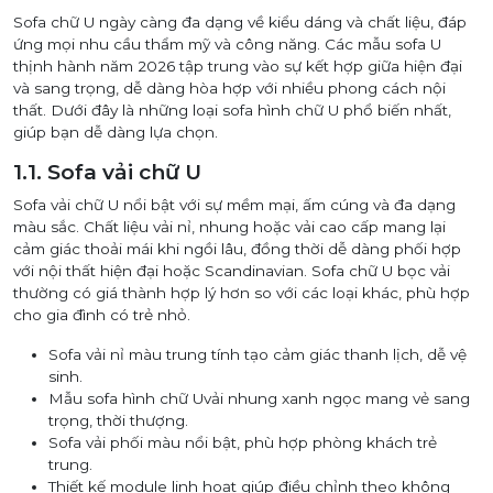
Sofa chữ U ngày càng đa dạng về kiểu dáng và chất liệu, đáp
ứng mọi nhu cầu thẩm mỹ và công năng. Các mẫu sofa U
thịnh hành năm 2026 tập trung vào sự kết hợp giữa hiện đại
và sang trọng, dễ dàng hòa hợp với nhiều phong cách nội
thất. Dưới đây là những loại sofa hình chữ U phổ biến nhất,
giúp bạn dễ dàng lựa chọn.
1.1. Sofa vải chữ U
Sofa vải chữ U nổi bật với sự mềm mại, ấm cúng và đa dạng
màu sắc. Chất liệu vải nỉ, nhung hoặc vải cao cấp mang lại
cảm giác thoải mái khi ngồi lâu, đồng thời dễ dàng phối hợp
với nội thất hiện đại hoặc Scandinavian. Sofa chữ U bọc vải
thường có giá thành hợp lý hơn so với các loại khác, phù hợp
cho gia đình có trẻ nhỏ.
Sofa vải nỉ màu trung tính tạo cảm giác thanh lịch, dễ vệ
sinh.
Mẫu sofa hình chữ Uvải nhung xanh ngọc mang vẻ sang
trọng, thời thượng.
Sofa vải phối màu nổi bật, phù hợp phòng khách trẻ
trung.
Thiết kế module linh hoạt giúp điều chỉnh theo không