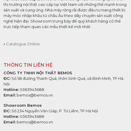
thị trường nội thất cao cấp tại Việt Nam với những thế mạnh trong
sản xuất và cung ứng. Nhà máy rộng rãi được đầu tư trang thiết bị
máy móc nhập khẩu từ châu Âu theo dây chuyền sản xuất công
nghệ hiện đại. Showroom trưng bày để quý khách hàng có thể
trực tiếp tham quan các mẫu thiết kế mới nhất.
Catalogue Online
THÔNG TIN LIÊN HỆ
CÔNG TY TNHH NỘI THẤT BEMOS
ĐC:
Số 58 đường Thanh Quả, thôn Sinh Quả, xã Bình Minh, TP.Hà
Nội
Hotline:
0363943688
Email:
bemos@bemos.vn
Showroom Bemos
ĐC:
Số 234 Nguyễn Văn Giáp, P. Từ Liêm, TP Hà Nội
Hotline:
0363943688
Email:
bemos@bemos.vn