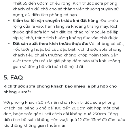
nhất 55 đến 60cm chiều rộng. Kích thước sofa phòng
khách cần đủ chỗ cho số thành viên thường xuyên sử
dụng, dù diện tích phòng có hạn.
Kiểm tra lối vận chuyển trước khi đặt hàng:
Đo chiều
rộng cửa ra vào, hành lang và khoang thang máy. Kích
thước ghế sofa lớn nên đặt loại tháo rời module để lắp
ráp tại chỗ, tránh tình huống không đưa vào nhà được.
Đặt sản xuất theo kích thước thực đo:
Với phòng có cột,
hốc tường hoặc bố cục đặc biệt, kích thước sofa phòng
khách tiêu chuẩn thường không khớp hoàn toàn. Sản
xuất theo yêu cầu là giải pháp đảm bảo vừa khít không
gian và đồng bộ với toàn bộ nội thất.
5. FAQ
Kích thước sofa phòng khách bao nhiêu là phù hợp cho
phòng 20m²?
Với phòng khách 20m², nên chọn kích thước sofa phòng
khách loại băng 3 chỗ dài 180 đến 200cm kết hợp một ghế
đơn, hoặc sofa góc L với cánh dài không quá 230cm. Tổng
diện tích bộ sofa không nên vượt quá 12 đến 13m² để đảm bảo
lưu thông không gian thoải mái.